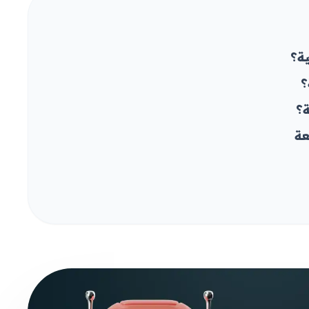
ية؟
؟
ة؟
عة