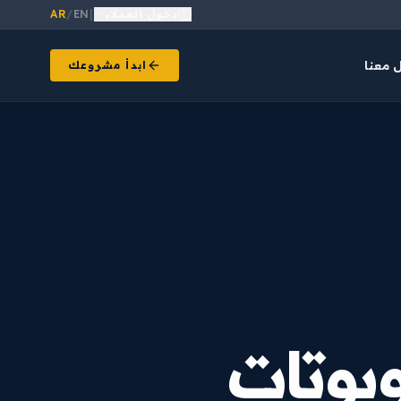
دخول العملاء
|
EN
/
AR
 معنا
ابدأ مشروعك
وبوتات