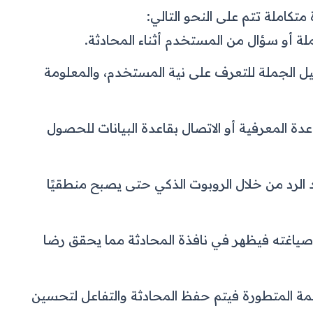
متكاملة تتم على النحو التالي:
للغة الطبيعية NLP وتحليل الجملة للتعرف على نية المستخدم، والمعلومة
دة المعرفية أو الاتصال بقاعدة البيانات للحصول
د الرد من خلال الروبوت الذكي حتى يصبح منطقيًا
لرد المناسب Output بعد صياغته فيظهر في نافذة المحادثة مما يحقق رضا
دث في الأنظمة المتطورة فيتم حفظ المحادثة والتفاعل لتحسين