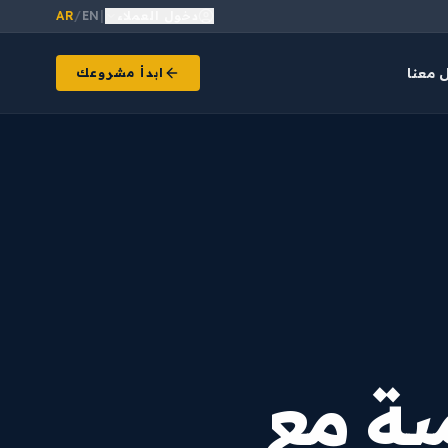
دخول العملاء
|
EN
/
AR
 معنا
ابدأ مشروعك
ية مع