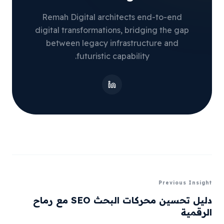
Remah Digital architects end-to-end
digital transformations, bridging the gap
between legacy infrastructure and
futuristic capability.
Previous Insight
دليل تحسين محركات البحث SEO مع رماح
الرقمية