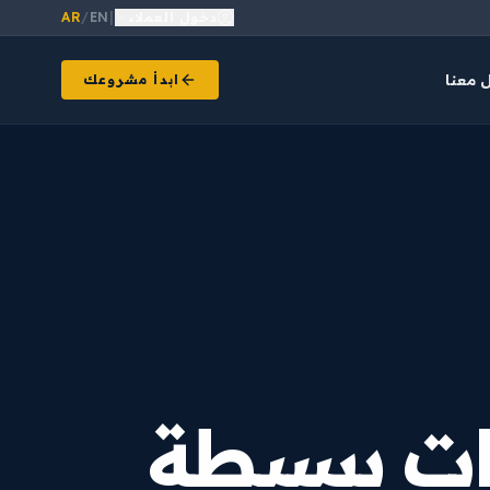
دخول العملاء
|
EN
/
AR
 معنا
ابدأ مشروعك
ات بسيطة