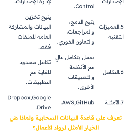
الإصدارات
لإدارة الإصدارات.
Control.
يتيح تخزين
يتيح الدمج،
5.المميزات
البيانات والمشاركة
والمراجعات،
التقنية
العامة للملفات
والتعاون الفوري.
فقط.
يعمل بتكامل عالٍ
تكامل محدود
مع الأنظمة
6.التكامل
للغاية مع
والتطبيقات
التطبيقات.
الأخرى.
Dropbox,
Google
7.الأمثلة
GitHub.
AWS,
Drive.
تعرف على قاعدة البيانات السحابية ولماذا هي
الخيار الأمثل لرواد الأعمال؟